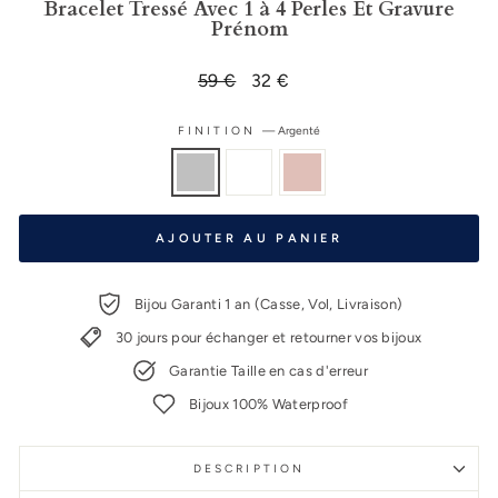
Bracelet Tressé Avec 1 à 4 Perles Et Gravure
Prénom
Prix
59 €
Prix
32 €
régulier
réduit
FINITION
—
Argenté
AJOUTER AU PANIER
Bijou Garanti 1 an (Casse, Vol, Livraison)
30 jours pour échanger et retourner vos bijoux
Garantie Taille en cas d'erreur
Bijoux 100% Waterproof
DESCRIPTION