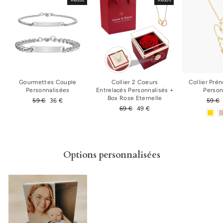
Gourmettes Couple
Collier 2 Coeurs
Collier Pré
Personnalisées
Entrelacés Personnalisés +
Person
Box Rose Eternelle
Prix
59 €
Prix
36 €
Prix
59 €
régulier
réduit
Prix
69 €
Prix
49 €
régul
régulier
réduit
Options personnalisées