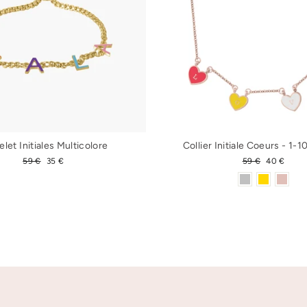
elet Initiales Multicolore
Collier Initiale Coeurs - 1-10
Prix
59 €
Prix
35 €
Prix
59 €
Prix
40 €
régulier
réduit
régulier
réduit