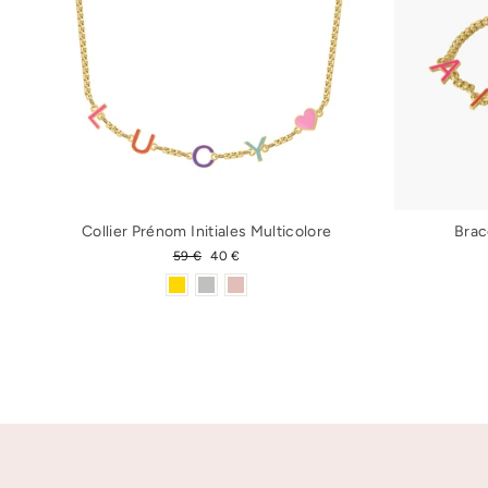
Collier Prénom Initiales Multicolore
Brac
Prix
59 €
Prix
40 €
régulier
réduit