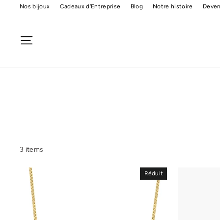
Passer
Nos bijoux
Cadeaux d'Entreprise
Blog
Notre histoire
Deven
au
contenu
Navigation
3 items
Réduit