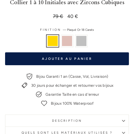
Collier 1 à 10 Initiales avec Zircons Cubiques
Prix
79 €
Prix
40 €
régulier
réduit
FINITION
—
Plaqué Or 18 Carats
AJOUTER AU PANIER
Bijou Garanti 1 an (Casse, Vol, Livraison)
30 jours pour échanger et retourner vos bijoux
Garantie Taille en cas d'erreur
Bijoux 100% Waterproof
DESCRIPTION
QUELS SONT LES MATÉRIAUX UTILISÉS ?