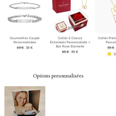
Gourmettes Couple
Collier 2 Coeurs
Collier Pré
Personnalisées
Entrelacés Personnalisés +
Person
Box Rose Eternelle
Prix
59 €
Prix
36 €
Prix
59 €
régulier
réduit
Prix
69 €
Prix
49 €
régul
régulier
réduit
Options personnalisées