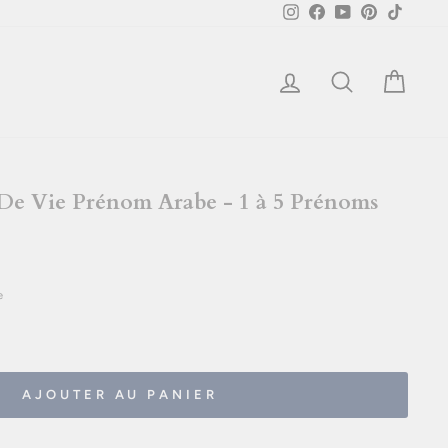
Instagram
Facebook
YouTube
Pinterest
TikTok
Se connecter
Rechercher
Mon pa
 De Vie Prénom Arabe - 1 à 5 Prénoms
e
AJOUTER AU PANIER