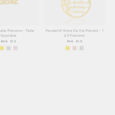
ble Prénoms - Taille
Pendentif Arbre De Vie Prénom - 1
Ajustable
à 5 Prénoms
Prix
59 €
Prix
32 €
Prix
79 €
Prix
40 €
régulier
réduit
régulier
réduit