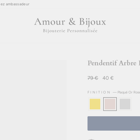
ez ambassadeur
Pendentif Arbre
Prix
79 €
Prix
40 €
régulier
réduit
FINITION
—
Plaqué Or Ros