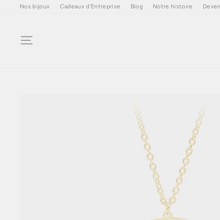
Passer
Nos bijoux
Cadeaux d'Entreprise
Blog
Notre histoire
Deven
au
contenu
Navigation