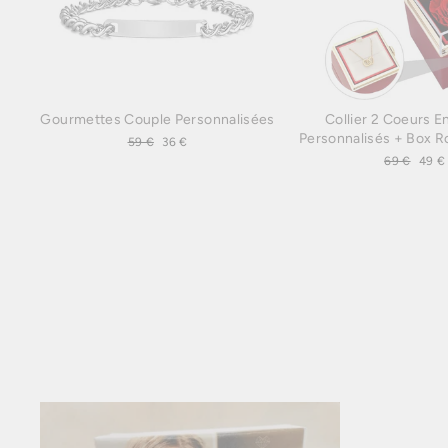
Gourmettes Couple Personnalisées
Collier 2 Coeurs E
Personnalisés + Box R
Prix
59 €
Prix
36 €
régulier
réduit
Prix
69 €
Prix
49 €
régulier
rédu