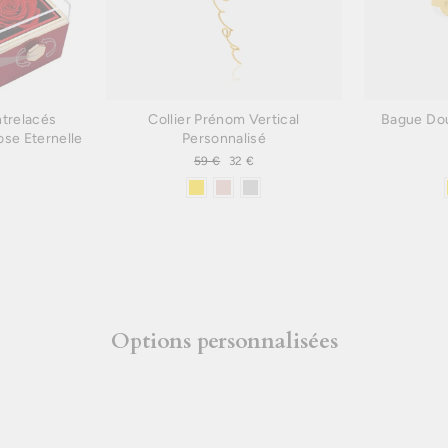
ntrelacés
Collier Prénom Vertical
Bague Dou
ose Eternelle
Personnalisé
Prix
59 €
Prix
32 €
it
régulier
réduit
Options personnalisées