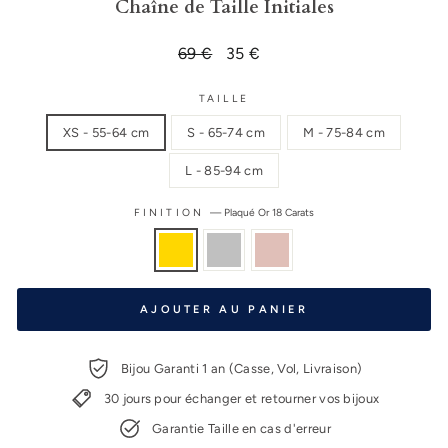
Chaîne de Taille Initiales
Prix
69 €
Prix
35 €
régulier
réduit
TAILLE
XS - 55-64 cm
S - 65-74 cm
M - 75-84 cm
L - 85-94 cm
FINITION
—
Plaqué Or 18 Carats
AJOUTER AU PANIER
Bijou Garanti 1 an (Casse, Vol, Livraison)
30 jours pour échanger et retourner vos bijoux
Garantie Taille en cas d'erreur