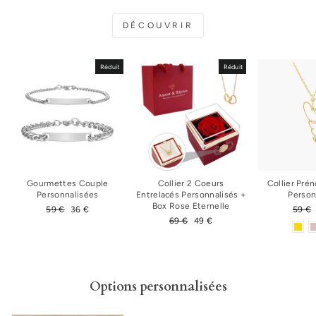
DÉCOUVRIR
Réduit
Réduit
Gourmettes Couple
Collier 2 Coeurs
Collier Pré
Personnalisées
Entrelacés Personnalisés +
Person
Box Rose Eternelle
Prix
59 €
Prix
36 €
Prix
59 €
régulier
réduit
Prix
69 €
Prix
49 €
régul
régulier
réduit
Options personnalisées