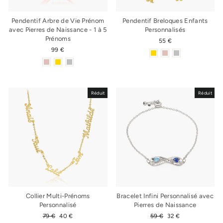
Pendentif Arbre de Vie Prénom
Pendentif Breloques Enfants
avec Pierres de Naissance - 1 à 5
Personnalisés
Prénoms
55 €
99 €
Réduit
Réduit
Collier Multi-Prénoms
Bracelet Infini Personnalisé avec
Personnalisé
Pierres de Naissance
Prix
79 €
Prix
40 €
Prix
59 €
Prix
32 €