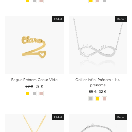
Réduit
Réduit
Bague Prénom Coeur Vide
Collier Infini Prénom - 1-4
prénoms
Prix
59 €
Prix
32 €
régulier
réduit
Prix
59 €
Prix
32 €
régulier
réduit
Réduit
Réduit