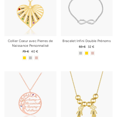
Collier Coeur avec Pierres de
Bracelet Infini Double Prénoms
Naissance Personnalisé
Prix
59 €
Prix
32 €
régulier
réduit
Prix
79 €
Prix
40 €
régulier
réduit