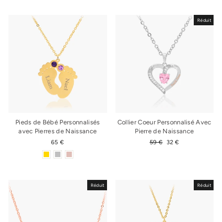
Réduit
Pieds de Bébé Personnalisés
Collier Coeur Personnalisé Avec
avec Pierres de Naissance
Pierre de Naissance
65 €
Prix
59 €
Prix
32 €
régulier
réduit
Réduit
Réduit