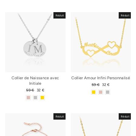
régulier
réduit
régulier
réduit
Réduit
Réduit
Collier de Naissance avec
Collier Amour Infini Personnalisé
Initiale
Prix
59 €
Prix
32 €
régulier
réduit
Prix
59 €
Prix
32 €
régulier
réduit
Réduit
Réduit