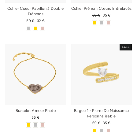
Collier Coeur Papillon à Double
Collier Prénom Cœurs Entrelacés
Prénoms
Prix
69 €
Prix
35 €
régulier
réduit
Prix
59 €
Prix
32 €
régulier
réduit
Réduit
Bracelet Amour Photo
Bague 1 - Pierre De Naissance
Personnalisable
55 €
Prix
69 €
Prix
35 €
régulier
réduit