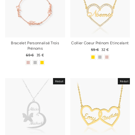
Bracelet Personnalisé Trois
Collier Coeur Prénom Etincelant
Prénoms
Prix
59 €
Prix
32 €
régulier
réduit
Prix
69 €
Prix
35 €
régulier
réduit
Réduit
Réduit