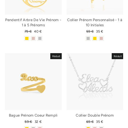
Pendentif Arbre De Vie Prénom -
Collier Prénom Personnalisé - 1 à
1 à 5 Prénoms
10 Initiales
Prix
79 €
Prix
40 €
Prix
59 €
Prix
35 €
régulier
réduit
régulier
réduit
Réduit
Réduit
Bague Prénom Coeur Rempli
Collier Double Prénom
Prix
59 €
Prix
32 €
Prix
69 €
Prix
35 €
régulier
réduit
régulier
réduit