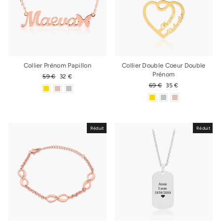
Collier Prénom Papillon
Collier Double Coeur Double
Prénom
Prix
59 €
Prix
32 €
régulier
réduit
Prix
69 €
Prix
35 €
régulier
réduit
Réduit
Réduit