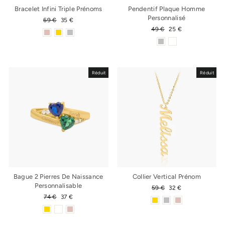
Bracelet Infini Triple Prénoms
Pendentif Plaque Homme
Personnalisé
Prix
69 €
Prix
35 €
régulier
réduit
Prix
49 €
Prix
25 €
régulier
réduit
Réduit
Réduit
Bague 2 Pierres De Naissance
Collier Vertical Prénom
Personnalisable
Prix
59 €
Prix
32 €
régulier
réduit
Prix
74 €
Prix
37 €
régulier
réduit