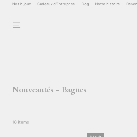
Passer
Nos bijoux
Cadeaux d'Entreprise
Blog
Notre histoire
Deven
au
contenu
Navigation
Nouveautés - Bagues
18 items