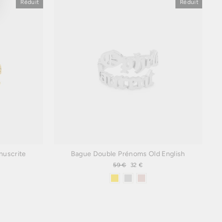
Réduit
Réduit
nuscrite
Bague Double Prénoms Old English
Prix
59 €
Prix
32 €
régulier
réduit