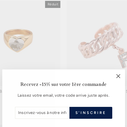
Réduit
"Fer
Recevez -15% sur votre 1ère commande
(Esc
Bague Amour Photo
Bague Pendentif Initiale 
Laissez votre email, votre code arrive juste après.
Prix
59 €
Prix
32 €
Prix
55 €
Prix
32 €
régulier
réduit
régulier
réduit
INSCRIVEZ-
S'INSCRIRE
VOUS
À
NOTRE