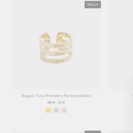
Réduit
Bague Trois Prénoms Personnalisée
Prix
69 €
Prix
35 €
régulier
réduit