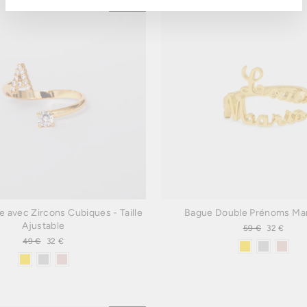
INFOLETTRE
Réduit
le avec Zircons Cubiques - Taille
Bague Double Prénoms Ma
Ajustable
Prix
59 €
Prix
32 €
régulier
réduit
Prix
49 €
Prix
32 €
régulier
réduit