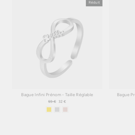
Réduit
Bague Infini Prénom - Taille Réglable
Bague Pr
Prix
59 €
Prix
32 €
régulier
réduit