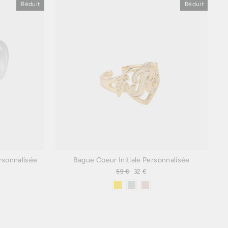
Réduit
Réduit
ersonnalisée
Bague Coeur Initiale Personnalisée
Prix
59 €
Prix
32 €
régulier
réduit