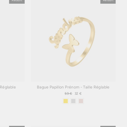
Réduit
Réduit
 Réglable
Bague Papillon Prénom - Taille Réglable
Prix
59 €
Prix
32 €
régulier
réduit