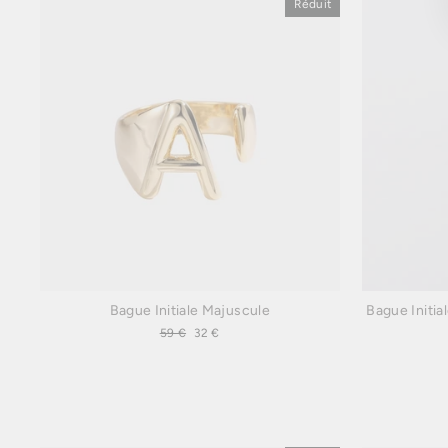
Réduit
Bague Initiale Majuscule
Bague Initia
Prix
59 €
Prix
32 €
régulier
réduit