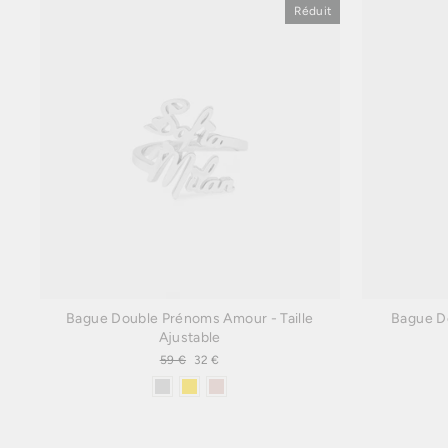
Réduit
Bague Double Prénoms Amour - Taille
Bague D
Ajustable
Prix
59 €
Prix
32 €
régulier
réduit