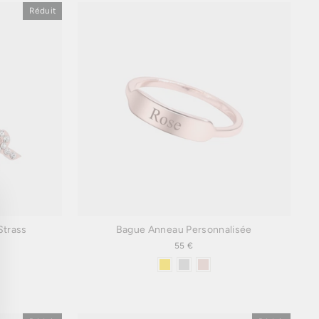
Réduit
mer
)"
Strass
Bague Anneau Personnalisée
55 €