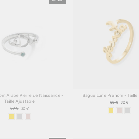
Réduit
m Arabe Pierre de Naissance -
Bague Lune Prénom - Taille
Taille Ajustable
Prix
59 €
Prix
32 €
régulier
réduit
Prix
59 €
Prix
32 €
régulier
réduit