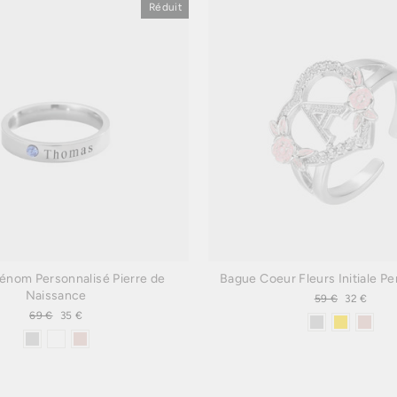
Réduit
énom Personnalisé Pierre de
Bague Coeur Fleurs Initiale P
Naissance
Prix
59 €
Prix
32 €
régulier
réduit
Prix
69 €
Prix
35 €
régulier
réduit