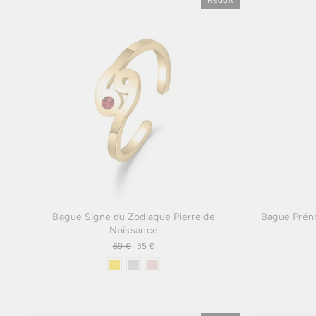
Réduit
Bague Signe du Zodiaque Pierre de
Bague Préno
Naissance
Prix
69 €
Prix
35 €
régulier
réduit