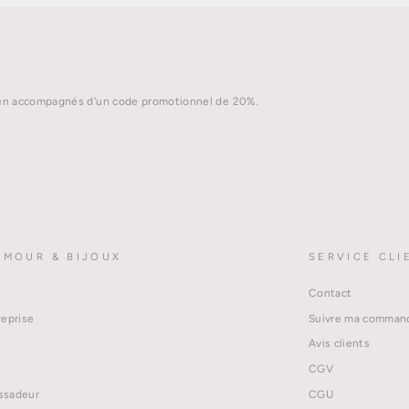
idien accompagnés d'un code promotionnel de 20%.
AMOUR & BIJOUX
SERVICE CLI
Contact
reprise
Suivre ma comman
Avis clients
CGV
ssadeur
CGU