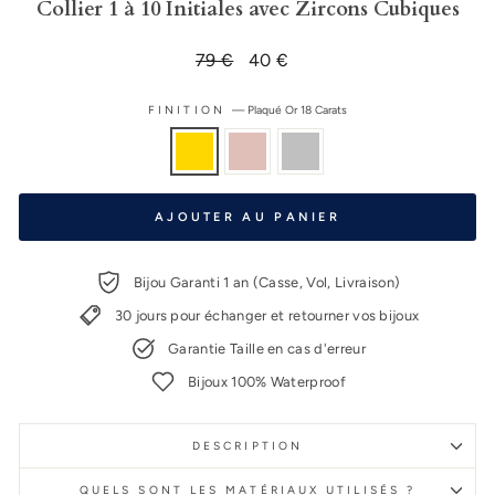
Collier 1 à 10 Initiales avec Zircons Cubiques
Prix
79 €
Prix
40 €
régulier
réduit
FINITION
—
Plaqué Or 18 Carats
AJOUTER AU PANIER
Bijou Garanti 1 an (Casse, Vol, Livraison)
30 jours pour échanger et retourner vos bijoux
Garantie Taille en cas d'erreur
Bijoux 100% Waterproof
DESCRIPTION
QUELS SONT LES MATÉRIAUX UTILISÉS ?