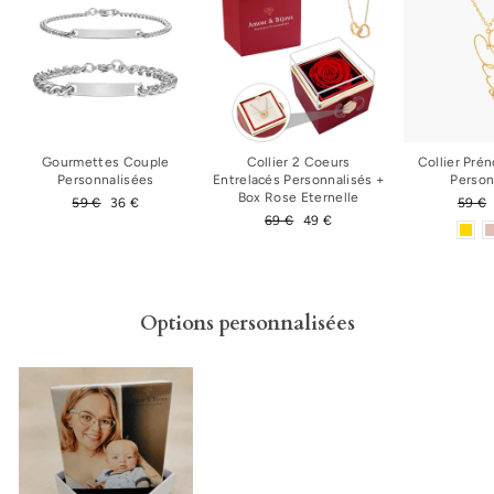
Gourmettes Couple
Collier 2 Coeurs
Collier Pré
Personnalisées
Entrelacés Personnalisés +
Person
Box Rose Eternelle
Prix
59 €
Prix
36 €
Prix
59 €
régulier
réduit
Prix
69 €
Prix
49 €
régul
régulier
réduit
Options personnalisées