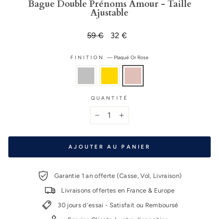
Bague Double Prénoms Amour - Taille
Ajustable
Prix
59 €
Prix
32 €
régulier
réduit
FINITION
—
Plaqué Or Rose
QUANTITÉ
−
+
AJOUTER AU PANIER
Garantie 1 an offerte (Casse, Vol, Livraison)
Livraisons offertes en France & Europe
30 jours d'essai - Satisfait ou Remboursé