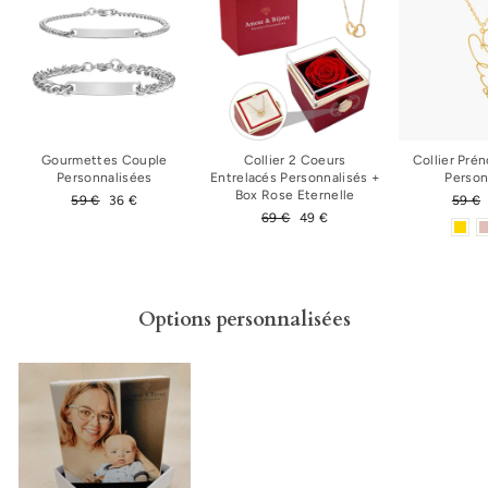
Gourmettes Couple
Collier 2 Coeurs
Collier Pré
Personnalisées
Entrelacés Personnalisés +
Person
Box Rose Eternelle
Prix
59 €
Prix
36 €
Prix
59 €
régulier
réduit
Prix
69 €
Prix
49 €
régul
régulier
réduit
Options personnalisées