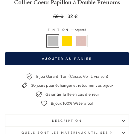
Collier Coeur Papillon à Double Prénoms
Prix
59 €
Prix
32 €
régulier
réduit
FINITION
—
Argenté
AJOUTER AU PANIER
Bijou Garanti 1 an (Casse, Vol, Livraison)
30 jours pour échanger et retourner vos bijoux
Garantie Taille en cas d'erreur
Bijoux 100% Waterproof
DESCRIPTION
QUELS SONT LES MATÉRIAUX UTILISÉS ?