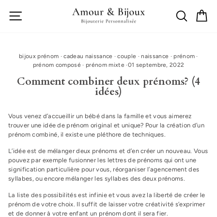
Passer
Navigation
Recherch
Mo
au
contenu
bijoux prénom
·
cadeau naissance
·
couple
·
naissance
·
prénom
·
prénom composé
·
prénom mixte
·
01 septembre, 2022
Comment combiner deux prénoms? (4
idées)
Vous venez d’accueillir un bébé dans la famille et vous aimerez
trouver une idée de prénom original et unique? Pour la création d’un
prénom combiné, il existe une pléthore de techniques.
L’idée est de mélanger deux prénoms et d’en créer un nouveau. Vous
pouvez par exemple fusionner les lettres de prénoms qui ont une
signification particulière pour vous, réorganiser l’agencement des
syllabes, ou encore mélanger les syllabes des deux prénoms.
La liste des possibilités est infinie et vous avez la liberté de créer le
prénom de votre choix. Il suffit de laisser votre créativité s’exprimer
et de donner à votre enfant un prénom dont il sera fier.