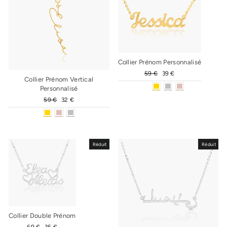
Collier Prénom Personnalisé
Prix
59 €
Prix
39 €
Collier Prénom Vertical
régulier
réduit
Personnalisé
Prix
59 €
Prix
32 €
régulier
réduit
Réduit
Réduit
Collier Double Prénom
Prix
69 €
Prix
35 €