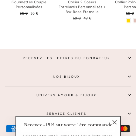
Gourmettes Couple
Collier 2 Coeurs
Collier Pré
Personnalisées
Entrelacés Personnalisés +
Person
Box Rose Eternelle
Prix
59 €
Prix
36 €
Prix
59 €
régulier
réduit
Prix
69 €
Prix
49 €
régul
régulier
réduit
RECEVEZ LES LETTRES DU FONDATEUR
NOS BIJOUX
UNIVERS AMOUR & BIJOUX
SERVICE CLIENTS
Recevez -15% sur votre 1ère commande
"Fermer
(Esc)"