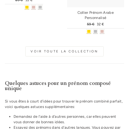
régulier
réduit
Collier Prénom Arabe
Personnalisé
Prix
59 €
Prix
32 €
régulier
réduit
VOIR TOUTE LA COLLECTION
Quelques astuces pour un prénom composé
unique
Si vous êtes à court d’idées pour trouver le prénom combiné parfait,
voici quelques astuces supplémentaires:
Demandez de l’aide à d’autres personnes, car elles peuvent
vous donner de bonnes idées.
Essayez des prénoms dans d’autres langues. Vous pouvez par