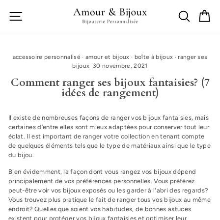
Passer
Navigation
Recherch
Mo
au
contenu
accessoire personnalisé
·
amour et bijoux
·
boîte à bijoux
·
ranger ses
bijoux
·
30 novembre, 2021
Comment ranger ses bijoux fantaisies? (7
idées de rangement)
Il existe de nombreuses façons de ranger vos bijoux fantaisies, mais
certaines d’entre elles sont mieux adaptées pour conserver tout leur
éclat. Il est important de ranger votre collection en tenant compte
de quelques éléments tels que le type de matériaux ainsi que le type
du bijou.
Bien évidemment, la façon dont vous rangez vos bijoux dépend
principalement de vos préférences personnelles. Vous préférez
peut-être voir vos bijoux exposés ou les garder à l'abri des regards?
Vous trouvez plus pratique le fait de ranger tous vos bijoux au même
endroit? Quelles que soient vos habitudes, de bonnes astuces
existent pour protéger vos bijoux fantaisies et optimiser leur