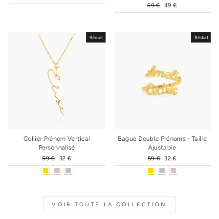
régulier
réduit
Prix
69 €
Prix
49 €
régulier
réduit
Réduit
Réduit
Collier Prénom Vertical
Bague Double Prénoms - Taille
Personnalisé
Ajustable
Prix
59 €
Prix
32 €
Prix
59 €
Prix
32 €
régulier
réduit
régulier
réduit
VOIR TOUTE LA COLLECTION