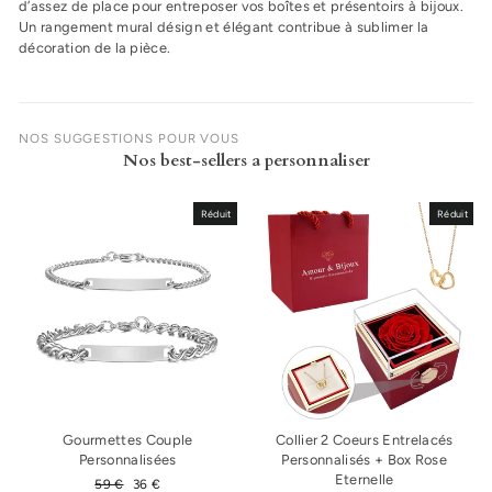
d’assez de place pour entreposer vos boîtes et présentoirs à bijoux.
Un rangement mural désign et élégant contribue à sublimer la
décoration de la pièce.
NOS SUGGESTIONS POUR VOUS
Nos best-sellers a personnaliser
Réduit
Réduit
Gourmettes Couple
Collier 2 Coeurs Entrelacés
Personnalisées
Personnalisés + Box Rose
Eternelle
Prix
59 €
Prix
36 €