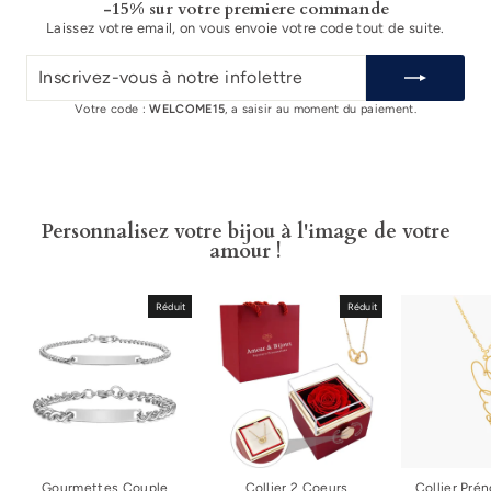
-15% sur votre premiere commande
Laissez votre email, on vous envoie votre code tout de suite.
INSCRIVEZ-
VOUS
À
Votre code :
WELCOME15
, a saisir au moment du paiement.
NOTRE
INFOLETTRE
Personnalisez votre bijou à l'image de votre
amour !
Réduit
Réduit
Gourmettes Couple
Collier 2 Coeurs
Collier Pré