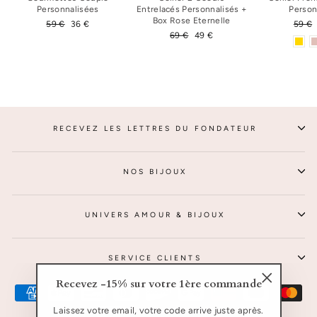
Personnalisées
Entrelacés Personnalisés +
Person
Box Rose Eternelle
Prix
59 €
Prix
36 €
Prix
59 €
régulier
réduit
Prix
69 €
Prix
49 €
régul
régulier
réduit
RECEVEZ LES LETTRES DU FONDATEUR
NOS BIJOUX
UNIVERS AMOUR & BIJOUX
SERVICE CLIENTS
Recevez -15% sur votre 1ère commande
"Fermer
(Esc)"
Laissez votre email, votre code arrive juste après.