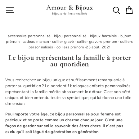
Passer
Navigation
Recherch
Mo
au
contenu
accessoire personnalisé
·
bijou personnalisé
·
bijoux fantaisie
·
bijoux
prénom
·
cadeau maman
·
collier gravé
·
collier gravure prenom
·
colliers
personnalisés
·
colliers prénom
·
25 août, 2021
Le bijou représentant la famille à porter
au quotidien
Vous recherchez un bijou unique et suffisamment remarquable à
porter au quotidien ? Le pendentif breloques enfants personnalisés
représentant la famille mérite absolument le détour. C’est son côté
unique, et bien entendu toute sa symbolique, qui lui donne une telle
dimension.
Peu importe votre âge, ce bijou personnalisé pour femme est
précieux et se porte comme un charme chaque jour. C’est une
façon de garder sur soi le souvenir des êtres chers. Il n’est pas
exclu qu’il soit légué de génération en génération.