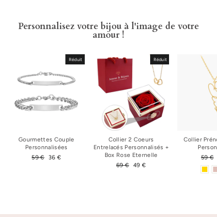
Personnalisez votre bijou à l'image de votre
amour !
Réduit
Réduit
Gourmettes Couple
Collier 2 Coeurs
Collier Pré
Personnalisées
Entrelacés Personnalisés +
Person
Box Rose Eternelle
Prix
59 €
Prix
36 €
Prix
59 €
régulier
réduit
Prix
69 €
Prix
49 €
régul
régulier
réduit