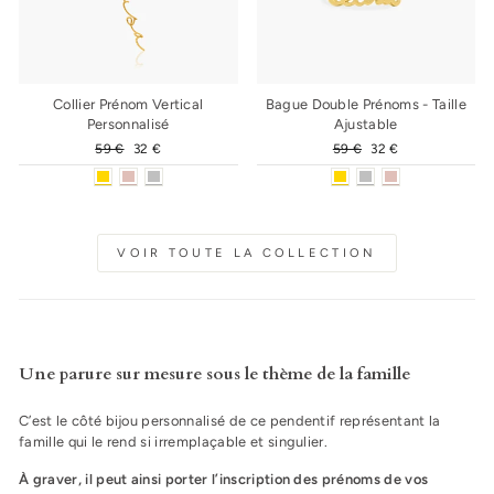
Collier Prénom Vertical
Bague Double Prénoms - Taille
Personnalisé
Ajustable
Prix
59 €
Prix
32 €
Prix
59 €
Prix
32 €
régulier
réduit
régulier
réduit
VOIR TOUTE LA COLLECTION
Une parure sur mesure sous le thème de la famille
C’est le côté bijou personnalisé de ce pendentif représentant la
famille qui le rend si irremplaçable et singulier.
À graver, il peut ainsi porter l’inscription des prénoms de vos