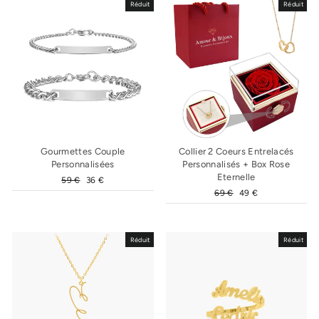
Réduit
Réduit
Gourmettes Couple
Collier 2 Coeurs Entrelacés
Personnalisées
Personnalisés + Box Rose
Eternelle
Prix
59 €
Prix
36 €
régulier
réduit
Prix
69 €
Prix
49 €
régulier
réduit
Réduit
Réduit