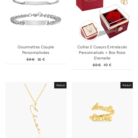
Gourmettes Couple
Collier 2 Coeurs Entrelacés
Personnalisées
Personnalisés + Box Rose
Eternelle
Prix
59 €
Prix
36 €
régulier
réduit
Prix
69 €
Prix
49 €
régulier
réduit
Réduit
Réduit