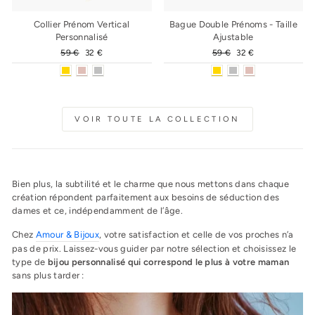
Collier Prénom Vertical
Bague Double Prénoms - Taille
Personnalisé
Ajustable
Prix
59 €
Prix
32 €
Prix
59 €
Prix
32 €
régulier
réduit
régulier
réduit
VOIR TOUTE LA COLLECTION
Bien plus, la subtilité et le charme que nous mettons dans chaque
création répondent parfaitement aux besoins de séduction des
dames et ce, indépendamment de l’âge.
Chez
Amour & Bijoux
, votre satisfaction et celle de vos proches n’a
pas de prix. Laissez-vous guider par notre sélection et choisissez le
type de
bijou personnalisé qui correspond le plus à votre maman
sans plus tarder :