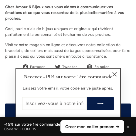
Chez Amour & Bijoux nous vous aidons à communiquer vos
émotions et ce que vous ressentez de la plus belle manière à vos
proches
.
Ceci, par le biais de bijoux uniques et originaux qui révèlent
parfaitement la personnalité et le charme de vos proches.
Visitez notre magasin en ligne et découvrez notre
collection de
bracelets
, de colliers mais aussi de bagues personnalisées pour faire
plaisir à ceux qui vous sont chers en toute circonstance.
Partager
Tweeter
Épingler
Partager
Tweeter
Épingler
sur
sur
sur
Recevez -15% sur votre 1ère commande
Facebook
Twitter
Pinterest
"Fermer
(Esc)"
Laissez votre email, votre code arrive juste après.
INSCRIVEZ-
VOUS
À
NOTRE
RETOUR À NEWS
INFOLETTRE
-15% sur votre 1re commande
×
Creer mon collier prenom ➜
Code WELCOME15