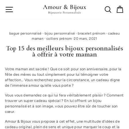
Passer
Navigation
Recherch
Mo
au
contenu
bague personnalisé
·
bijou personnalisé
·
bracelet prénom
·
cadeau
maman
·
colliers prénom
·
20 mars, 2021
Top 15 des meilleurs bijoux personnalisés
à offrir à votre maman
Votre maman est sacrée ! Que ce soit pour son anniversaire, pour la
fête des mères ou tout simplement pour lui témoigner votre
affection… Vous recherchez pour la circonstance, un cadeau digne
de l’immense amour qu’elle vous porte ?
Vous vous demandez ce qui lui fera véritablement plaisir ? Comment
trouver un super cadeau spécial ? En lui offrant un
bijou
personnalisé et à son image
, vous pouvez être sûr de toucher son
cœur.
Amour & Bijoux vous propose à cet effet, une multitude d’idées de
cadeau original, plein de sens et unique pour marquer le coup et la