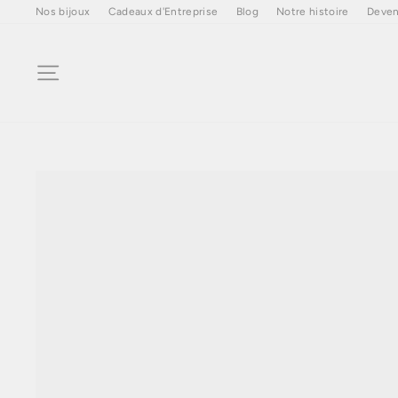
Passer
Nos bijoux
Cadeaux d'Entreprise
Blog
Notre histoire
Deven
au
contenu
Navigation