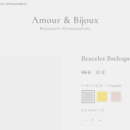
ez ambassadeur
Bracelet Breloque
Prix
59 €
Prix
32 €
régulier
réduit
FINITION
—
Argenté
QUANTITÉ
−
+