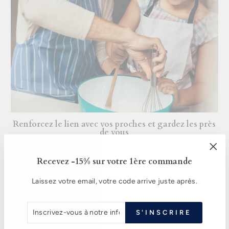
Renforcez le lien avec vos proches et gardez les près
de vous
Quelle que soit l'occasion, les bijoux personnalisés vous
"Fer
Recevez -15% sur votre 1ère commande
permettent de montrer une attention particulière à des
(Esc
personnes chères en vous offrant la possibilité d'immortaliser
Laissez votre email, votre code arrive juste après.
chacun de ces moments importants et inoubliables.
INSCRIVEZ-
S'INSCRIRE
VOUS
À