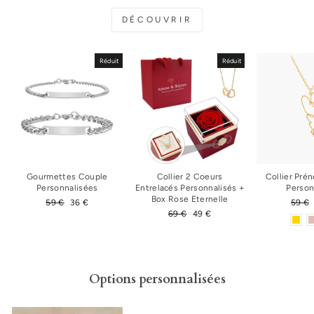
DÉCOUVRIR
Réduit
Réduit
Gourmettes Couple
Collier 2 Coeurs
Collier Pré
Personnalisées
Entrelacés Personnalisés +
Person
Box Rose Eternelle
Prix
59 €
Prix
36 €
Prix
59 €
régulier
réduit
Prix
69 €
Prix
49 €
régul
régulier
réduit
Options personnalisées