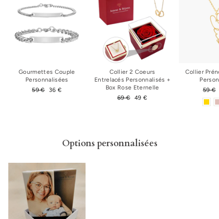
Gourmettes Couple
Collier 2 Coeurs
Collier Pré
Personnalisées
Entrelacés Personnalisés +
Person
Box Rose Eternelle
Prix
59 €
Prix
36 €
Prix
59 €
régulier
réduit
Prix
69 €
Prix
49 €
régul
régulier
réduit
Options personnalisées