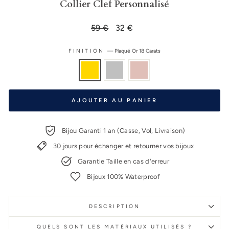
Collier Clef Personnalisé
Prix
59 €
Prix
32 €
régulier
réduit
FINITION
—
Plaqué Or 18 Carats
AJOUTER AU PANIER
Bijou Garanti 1 an (Casse, Vol, Livraison)
30 jours pour échanger et retourner vos bijoux
Garantie Taille en cas d'erreur
Bijoux 100% Waterproof
DESCRIPTION
QUELS SONT LES MATÉRIAUX UTILISÉS ?